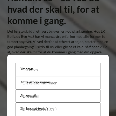
hvad der skal til, for at
komme i gang.
Det første skridt i ethvert byggeri er god planlægning. Hos LK
Bolig og Byg ApS har vi mange års erfaring med alle former for
tømreropgaver. Vi ved derfor at ethvert arbejde, starter med en
god planlægning – skriv til os, eller giv os et kald, så finder vi ud
af, hvad der skal til for at du kommer i gang med din opgave.
Dit navn
Dit telefonnummer
Din e-mail
Din besked (valgfri)