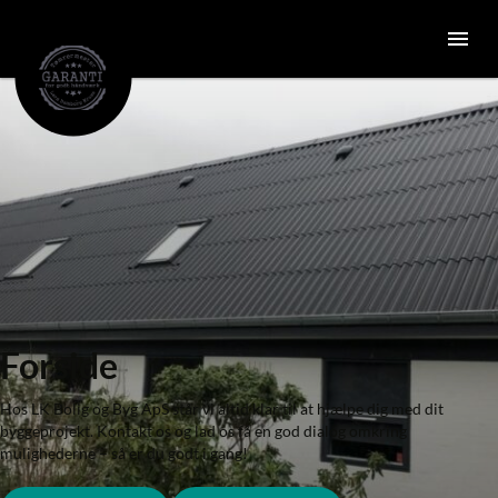
Forside
Hos LK Bolig og Byg ApS står vi altid klar til at hjælpe dig med dit
byggeprojekt. Kontakt os og lad os få en god dialog omkring
mulighederne – så er du godt i gang!