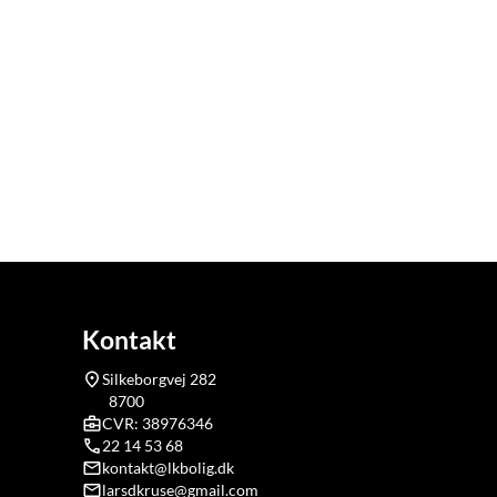
Kontakt
Silkeborgvej 282
8700
CVR: 38976346
22 14 53 68
kontakt@lkbolig.dk
larsdkruse@gmail.com