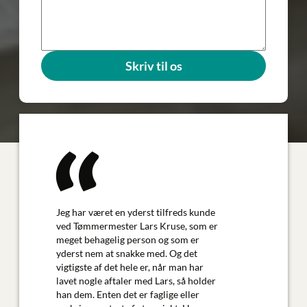
Skriv til os
Jeg har været en yderst tilfreds kunde
I forbi
ved Tømmermester Lars Kruse, som er
etabler
meget behagelig person og som er
ApS Tø
yderst nem at snakke med. Og det
bistod 
vigtigste af det hele er, når man har
materia
lavet nogle aftaler med Lars, så holder
særdele
han dem. Enten det er faglige eller
Michael